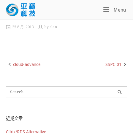
Skip
Home
Me
Menu
to
content
25 8 月, 2013
by
alan
cloud-advance
SSPC 01
Post
navigation
近期文章
Citrix/RDS Alternative